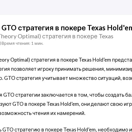
 GTO стратегия в покере Texas Hold'e
heory Optimal) стратегия в покере Texas
Время чтения: 1 мин.
ory Optimal) стратегия в покере Texas Hold’em предс
тегия позволяет игроку принимать решения, минимизи
. GTO стратегия учитывает множество ситуаций, во
 GTO стратегии заключается в том, чтобы создать б
зуют GTO в покере Texas Hold’em, они делают свою иг
возможность чтения их намерений.
 GTO стратегию в покере Texas Hold’em, необходимо 