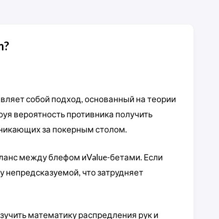
m?
тавляет собой подход, основанный на теории
руя вероятность противника получить
зникающих за покерным столом.
аланс между блефом иValue-бетами. Если
ру непредсказуемой, что затрудняет
изучить математику распредления рук и