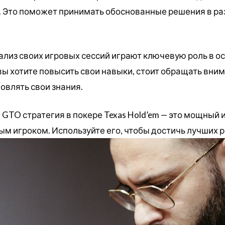
 Это поможет принимать обоснованные решения в раз
ализ своих игровых сессий играют ключевую роль в о
 вы хотите повысить свои навыки, стоит обращать вни
овлять свои знания.
 GTO стратегия в покере Texas Hold’em — это мощный
м игроком. Используйте его, чтобы достичь лучших р